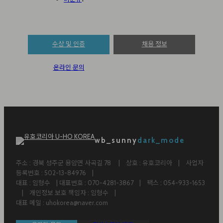
수상 및 인증
채용 정보
온라인 문의
wb_sunny
dark_mode
주소 : 경북 성주군 용암면 사곡길 78 ㅤ|ㅤ상호 : 유호코리아ㅤ|ㅤ사업자
등록번호 : 502-13-84976ㅤ|ㅤ
대표 : 임형수ㅤ| 대표번호 : 070-4281-3867ㅤ|ㅤ팩스 : 054-933-1653
ㅤ|ㅤ개인정보 보호 책임자 : 임형수ㅤ|ㅤ
대표 메일 : uhokorea@naver.com