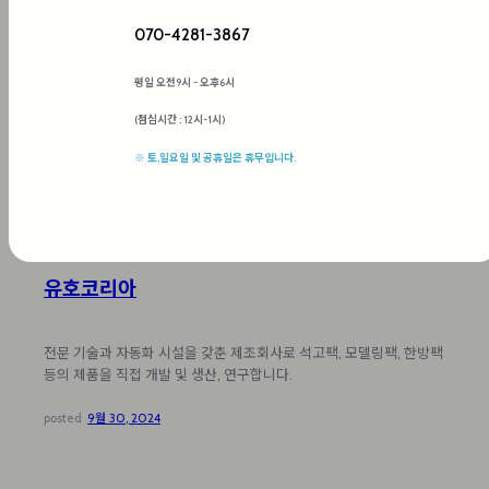
070-4281-3867
평일 오전9시 ~ 오후6시
:
자세히
유
(점심시간 : 12시~1시)
호
코
※ 토,일요일 및 공휴일은 휴무입니다.
리
아
유호코리아
전문 기술과 자동화 시설을 갖춘 제조회사로 석고팩, 모델링팩, 한방팩
등의 제품을 직접 개발 및 생산, 연구합니다.
posted
9월 30, 2024