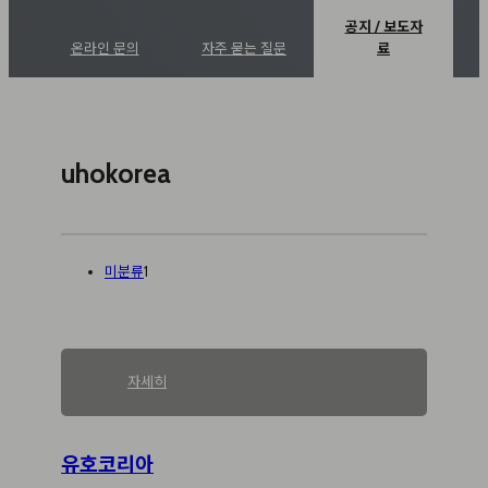
공지 / 보도자
온라인 문의
자주 묻는 질문
료
uhokorea
미분류
1
:
자세히
유
호
코
유호코리아
리